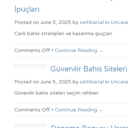
İpuçları
Posted on
June 5, 2025
by
sethbartal
in
Uncate
Canlı bahis stratejileri ve kazanma ipuçları
Comments Off
•
Continue Reading →
on
Canlı
Bahis
Güvenilir Bahis Siteler
Stratejileri
ve
Posted on
June 5, 2025
by
sethbartal
in
Uncate
İpuçları
Güvenilir bahis siteleri seçim rehberi
Comments Off
•
Continue Reading →
on
Güvenilir
Bahis